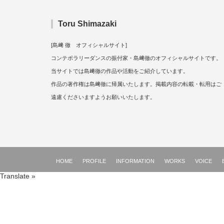
Toru Shimazaki
[島﨑 徹 オフィシャルサイト]
コンテポラリーダンスの振付家・島﨑徹のオフィシャルサイトです。
当サイトでは島﨑徹の作品や活動をご紹介しています。
作品の著作権は島﨑徹に帰属いたします。掲載内容の転載・転用はご
遠慮くださいますようお願いいたします。
HOME
PROFILE
INFORMATION
WORKS
VOICE
Translate »