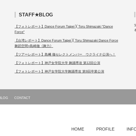
STAFF★BLOG
【フォトレポート】Dance Forum Taipei ╳ Toru Shimazaki “Dance
Force”
【台湾レポート】Dance Forum Taipei ╳ Toru Shimazaki Dance Force
舞蹈空間×島崎徹《舞力》
【ツアーレポート】島﨑 徹セレクトメンバー ウクライナ公演へ！
【フォトレポート】神戸女学院大学 舞踊専攻 第12回公演
【フォトレポート】神戸女学院大学舞踊専攻 第9回卒業公演
BLOG
CONTACT
HOME
PROFILE
INF