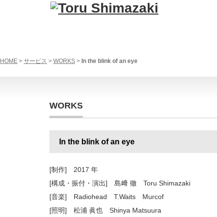
HOME
>
サービス
>
WORKS
>
In the blink of an eye
WORKS
In the blink of an eye
[制作] 2017 年
[構成・振付・演出] 島﨑 徹 Toru Shimazaki
[音楽] Radiohead T.Waits Murcof
[照明] 松浦 眞也 Shinya Matsuura