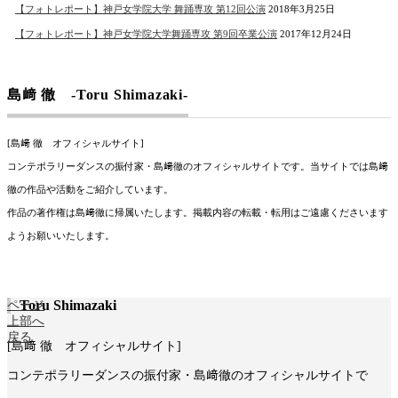
【フォトレポート】神戸女学院大学 舞踊専攻 第12回公演
2018年3月25日
【フォトレポート】神戸女学院大学舞踊専攻 第9回卒業公演
2017年12月24日
島﨑 徹 -Toru Shimazaki-
[島﨑 徹 オフィシャルサイト]
コンテポラリーダンスの振付家・島﨑徹のオフィシャルサイトです。当サイトでは島﨑
徹の作品や活動をご紹介しています。
作品の著作権は島﨑徹に帰属いたします。掲載内容の転載・転用はご遠慮くださいます
ようお願いいたします。
Toru Shimazaki
ページ
上部へ
戻る
[島﨑 徹 オフィシャルサイト]
コンテポラリーダンスの振付家・島﨑徹のオフィシャルサイトで