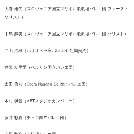
大巻 雄矢（スロヴェニア国立マリボル歌劇場バレエ団 ファースト
ソリスト）
中島 麻美（スロヴェニア国立マリボル歌劇場バレエ団 ソリスト）
二山 治雄（パリオペラ座バレエ団 短期契約）
井阪 友里愛（ベルリン国立バレエ団）
太田 倫功（Opera National De Rhin バレエ団）
木村 楓音（ABTスタジオカンパニー）
藤井 彩嘉（チェコ国立バレエ団）